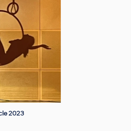
cle 2023
Spe